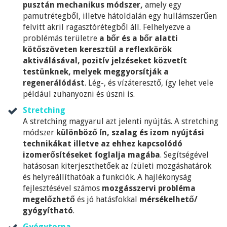
pusztán mechanikus módszer,
amely egy
pamutrétegből, illetve hátoldalán egy hullámszerűen
felvitt akril ragasztórétegből áll. Felhelyezve a
problémás területre
a bőr és a bőr alatti
kötőszöveten keresztül a reflexkörök
aktiválásával, pozitív jelzéseket közvetít
testünknek, melyek meggyorsítják a
regenerálódást
. Lég-, és vízáteresztő, így lehet vele
például zuhanyozni és úszni is.
Stretching
A stretching magyarul azt jelenti nyújtás. A stretching
módszer
különböző ín, szalag és izom nyújtási
technikákat illetve az ehhez kapcsolódó
izomerősítéseket foglalja magába
. Segítségével
hatásosan kiterjeszthetőek az ízületi mozgáshatárok
és helyreállíthatóak a funkciók. A hajlékonyság
fejlesztésével számos
mozgásszervi probléma
megelőzhető
és jó hatásfokkal
mérsékelhető/
gyógyítható
.
Gyógytorna