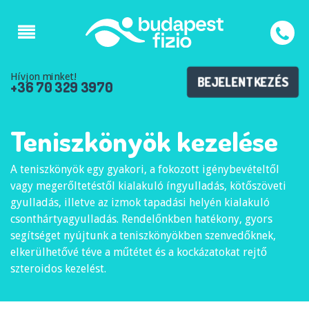
Hívjon minket!
BEJELENTKEZÉS
+36 70 329 3970
Teniszkönyök kezelése
A teniszkönyök egy gyakori, a fokozott igénybevételtől
vagy megerőltetéstől kialakuló íngyulladás, kötőszöveti
gyulladás, illetve az izmok tapadási helyén kialakuló
csonthártyagyulladás. Rendelőnkben hatékony, gyors
segítséget nyújtunk a teniszkönyökben szenvedőknek,
elkerülhetővé téve a műtétet és a kockázatokat rejtő
szteroidos kezelést.