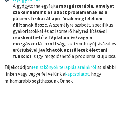
A gyógytorna egyfajta
mozgásterápia, amelyet
szakembereink az adott problémának és a
páciens fizikai állapotának megfelelően
állítanak össze.
A személyre szabott, specifikus
gyakorlatokkal és az izomerő helyreállításával
csökkenthető a fájdalom és/vagy a
mozgáskorlátozottság
, az izmok nyújtásával és
erősítésével
javíthatók az ízületek élettani
funkciói
is így megelőzhető a probléma kiújulása.
Tájékozódjon
teniszkönyök terápiás árainkról
az alábbi
linken vagy vegye fel velünk a
kapcsolatot
, hogy
mihamarabb segíthessünk Önnek.