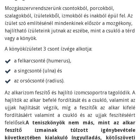
Mozgásszervrendszerünk csontokból, porcokból,
szalagokból, ízületekből, izmokból és inakból épül fel. Az
ízület szó említésénél mindenkinek először a mozgékony,
hajlítható ízületeink jutnak az eszébe, mint a csukló a térd
vagy a könyök.
A könyökízületet 3 csont ízvége alkotja:
a felkarcsonté (humerus),
a singcsonté (ulna) és
az orsócsonté (radius).
Az alkarizom feszítő és hajlító izomcsoportra tagolódik. A
hajlítók az alkar befelé fordítását és a csukló, valamint az
ujjak hajlítását végzik, míg a feszítők az alkar kifelé
fordításáért valamint a csukló és az ujjak feszítéséért
felelősek.
A teniszkönyök nem más, mint az alkar
feszítő izmainak túlzott igénybevétele
következtében kialakuló íngyulladás, kötőszöveti