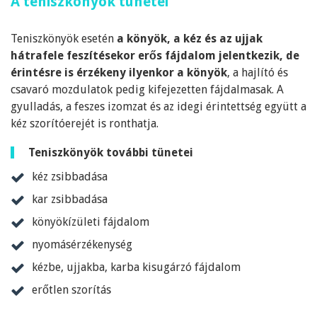
A teniszkönyök tünetei
Teniszkönyök esetén
a könyök, a kéz és az ujjak
hátrafele feszítésekor erős fájdalom jelentkezik, de
érintésre is érzékeny ilyenkor a könyök
, a hajlító és
csavaró mozdulatok pedig kifejezetten fájdalmasak. A
gyulladás, a feszes izomzat és az idegi érintettség együtt a
kéz szorítóerejét is ronthatja.
Teniszkönyök további tünetei
kéz zsibbadása
kar zsibbadása
könyökízületi fájdalom
nyomásérzékenység
kézbe, ujjakba, karba kisugárzó fájdalom
erőtlen szorítás