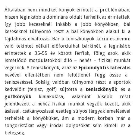
Általában nem mindkét könyök érintett a problémában,
hiszen leginkább a domináns oldalt terhelik az érintettek,
így jobb kezeseknél inkább a jobb könyökben, bal
kezeseknél túlnyomó részt a bal könyökben alakul ki a
fájdalmas elváltozás. Bár a teniszkönyök korra és nemre
való tekintet nélkül előfordulhat bárkinél, a leginkább
érintettek a 35-55 év között férfiak, főleg azok, akik
ismétlődő mozdulatokból álló – nehéz – fizikai munkát
végeznek. A teniszkönyök, azaz az
Epicondylitis lateralis
nevével ellentétben nem feltétlenül függ össze a
teniszezéssel. Sokáig valóban túlnyomó részt a sportok
kedvelőit (tenisz, golf) sújtotta a
teniszkönyök
és a
golfkönyök
kialakulása, valamint kisebb részt
jelentkezett a nehéz fizikai munkát végzők között, akik
ásással, csákányozással esetleg súlyos tárgyak emelésével
terhelték a könyöküket, ám a modern korban már a
zongoristákat vagy irodai dolgozókat sem kíméli ez a
betegség.