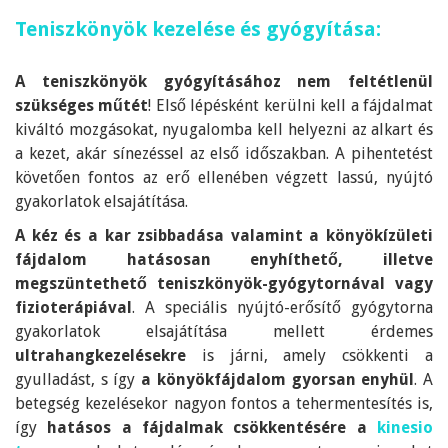
Teniszkönyök kezelése és gyógyítása:
A teniszkönyök gyógyításához nem feltétlenül
szükséges műtét
! Első lépésként kerülni kell a fájdalmat
kiváltó mozgásokat, nyugalomba kell helyezni az alkart és
a kezet, akár sínezéssel az első időszakban. A pihentetést
követően fontos az erő ellenében végzett lassú, nyújtó
gyakorlatok elsajátítása.
A kéz és a kar zsibbadása valamint a könyökízületi
fájdalom hatásosan enyhíthető, illetve
megszüntethető teniszkönyök-gyógytornával vagy
fizioterápiával
. A speciális nyújtó-erősítő gyógytorna
gyakorlatok elsajátítása mellett érdemes
ultrahangkezelésekre
is járni, amely csökkenti a
gyulladást, s így
a könyökfájdalom gyorsan enyhül
. A
betegség kezelésekor nagyon fontos a tehermentesítés is,
így
hatásos a fájdalmak csökkentésére a
kinesio