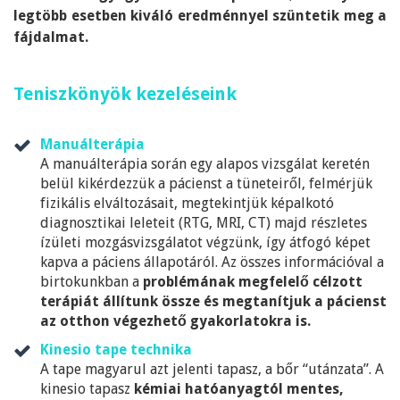
legtöbb esetben kiváló eredménnyel szüntetik meg a
fájdalmat.
Teniszkönyök kezeléseink
Manuálterápia
A manuálterápia során egy alapos vizsgálat keretén
belül kikérdezzük a pácienst a tüneteiről, felmérjük
fizikális elváltozásait, megtekintjük képalkotó
diagnosztikai leleteit (RTG, MRI, CT) majd részletes
ízületi mozgásvizsgálatot végzünk, így átfogó képet
kapva a páciens állapotáról. Az összes információval a
birtokunkban a
problémának megfelelő célzott
terápiát állítunk össze és megtanítjuk a pácienst
az otthon végezhető gyakorlatokra is.
Kinesio tape technika
A tape magyarul azt jelenti tapasz, a bőr “utánzata”. A
kinesio tapasz
kémiai hatóanyagtól mentes,