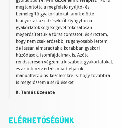
gyorsabban el kell kezdenem a terápiát. Nóra
megtanította a megfelelő nyújtó- és
bemelegítő gyakorlatokat, amik előtte
hiányoztak az edzésekről. Gyógytorna
gyakorlatok segítségével fokozatosan
megerősítettük a törzsizomzatot, és éreztem,
hogy nem csak erősebb, ruganyosabb lettem,
de lassan elmaradtak a korábban gyakori
húzódások, izomfájdalmak is. Azóta
rendszeresen végzem a kiszabott gyakorlatokat,
és az intenzív edzés miatt eljárok
manuálterápiás-kezelésekre is, hogy továbbra
is megelőzzem a sérüléseket.
K. Tamás üzenete
ELÉRHETŐSÉGÜNK