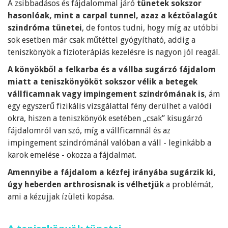
A zsibbadásos és fájdalommal járó
tünetek sokszor
hasonlóak, mint a carpal tunnel, azaz a kéztőalagút
szindróma tünetei
, de fontos tudni, hogy míg az utóbbi
sok esetben már csak műtéttel gyógyítható, addig a
teniszkönyök a fizioterápiás kezelésre is nagyon jól reagál.
A könyökből a felkarba és a vállba sugárzó fájdalom
miatt a teniszkönyököt sokszor vélik a betegek
vállficamnak vagy impingement szindrómának is
, ám
egy egyszerű fizikális vizsgálattal fény derülhet a valódi
okra, hiszen a teniszkönyök esetében „csak” kisugárzó
fájdalomról van szó, míg a vállficamnál és az
impingement szindrómánál valóban a váll - leginkább a
karok emelése - okozza a fájdalmat.
Amennyibe a fájdalom a kézfej irányába sugárzik ki,
úgy heberden arthrosisnak is vélhetjük
a problémát,
ami a kézujjak ízületi kopása.