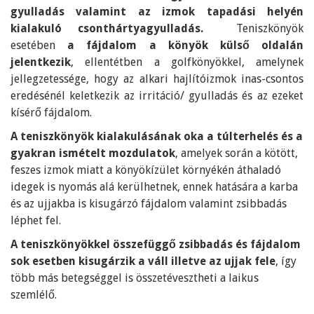
gyulladás valamint az izmok tapadási helyén
kialakuló csonthártyagyulladás.
Teniszkönyök
esetében
a fájdalom a könyök külső oldalán
jelentkezik
, ellentétben a
golfkönyökkel
, amelynek
jellegzetessége, hogy az alkari hajlítóizmok inas-csontos
eredésénél keletkezik az irritáció/ gyulladás és az ezeket
kísérő fájdalom.
A teniszkönyök kialakulásának oka a túlterhelés és a
gyakran ismételt mozdulatok
, amelyek során a kötött,
feszes izmok miatt a könyökízület környékén áthaladó
idegek is nyomás alá kerülhetnek, ennek hatására a karba
és az ujjakba is kisugárzó fájdalom valamint zsibbadás
léphet fel.
A teniszkönyökkel összefüggő zsibbadás és fájdalom
sok esetben kisugárzik a váll illetve az ujjak fele
, így
több más betegséggel is összetévesztheti a laikus
szemlélő.