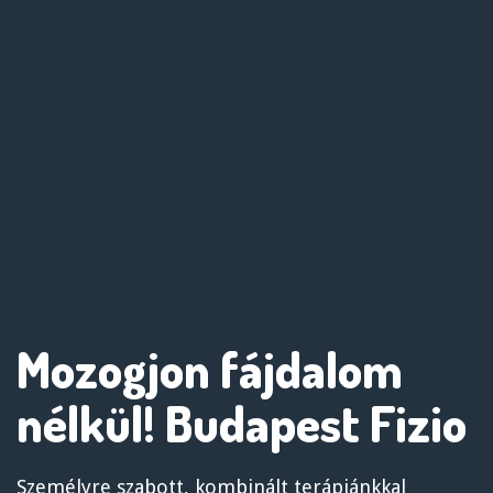
Mozogjon fájdalom
nélkül! Budapest Fizio
Személyre szabott, kombinált terápiánkkal