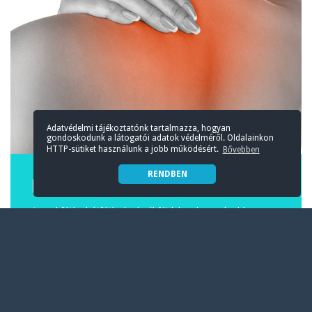
Adatvédelmi tájékoztatónk tartalmazza, hogyan
gondoskodunk a látogatói adatok védelméről. Oldalainkon
HTTP-sütiket használunk a jobb működésért.
Bővebben
RENDBEN
Nyakfájás, hátfájás, derékfájdalom, gyógytorna
A nyakfájás, hátfájás és derékfájdalom leggyakrabban az
ülőéletmód, a helytelen...
BŐVEBBEN