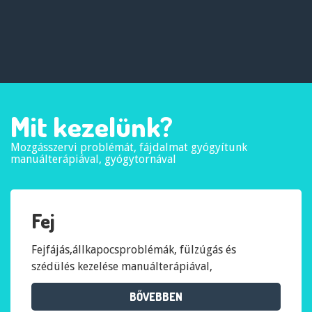
Mit kezelünk?
Mozgásszervi problémát, fájdalmat gyógyítunk
manuálterápiával, gyógytornával
Fej
Fejfájás,állkapocsproblémák, fülzúgás és
szédülés kezelése manuálterápiával,
craniomandibuláris terápiával.
BŐVEBBEN