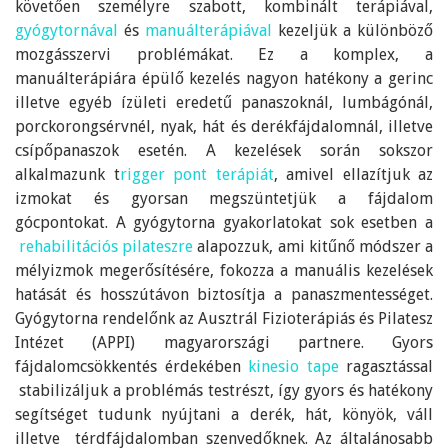
követően személyre szabott, kombinált terápiával,
gyógytornával
és
manuálterápiával
kezeljük a különböző
mozgásszervi problémákat. Ez a komplex, a
manuálterápiára épülő kezelés nagyon hatékony a gerinc
illetve egyéb ízületi eredetű panaszoknál, lumbágónál,
porckorongsérvnél, nyak, hát és derékfájdalomnál, illetve
csípőpanaszok esetén. A kezelések során sokszor
alkalmazunk t
rigger pont terápiát
, amivel ellazítjuk az
izmokat és gyorsan megszüntetjük a fájdalom
gócpontokat. A gyógytorna gyakorlatokat sok esetben a
rehabilitációs pilateszre
alapozzuk, ami kitűnő módszer a
mélyizmok megerősítésére, fokozza a manuális kezelések
hatását és hosszútávon biztosítja a panaszmentességet.
Gyógytorna rendelőnk az Ausztrál Fizioterápiás és Pilatesz
Intézet (APPI) magyarországi partnere. Gyors
fájdalomcsökkentés érdekében
kinesio tape
ragasztással
stabilizáljuk a problémás testrészt, így gyors és hatékony
segítséget tudunk nyújtani a derék, hát, könyök, váll
illetve térdfájdalomban szenvedőknek. Az általánosabb