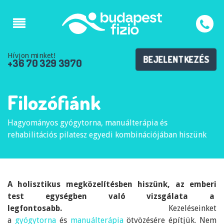
Hívjon minket!
BEJELENTKEZÉS
+36 70 329 3970
Filozófiánk
Hagyományos gyógytorna, manuálterápia és
rehabilitációs pilatesz egyedi kombinációjában hiszünk
A holisztikus megközelítésben hiszünk, az emberi
test egységben való vizsgálata a
legfontosabb.
Kezeléseinket
a
gyógytorna
és
manuálterápia
ötvözésére építjük. Nem