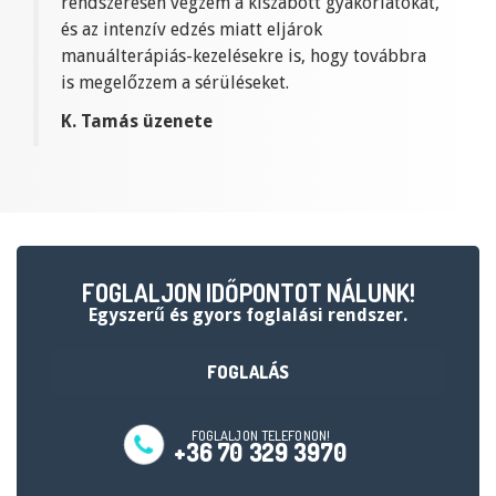
rendszeresen végzem a kiszabott gyakorlatokat,
és az intenzív edzés miatt eljárok
manuálterápiás-kezelésekre is, hogy továbbra
is megelőzzem a sérüléseket.
K. Tamás üzenete
FOGLALJON IDŐPONTOT NÁLUNK!
egyszerű és gyors foglalási rendszer.
FOGLALÁS
FOGLALJON TELEFONON!
+36 70 329 3970