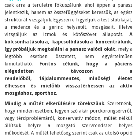
csak arra a területre fókuszálunk, ahol éppen a panasz
jelentkezik, hanem az összefüggéseket keressük, az egész
struktúrát vizsgáljuk. Egyszerre figyeljük a test statikáját,
a medence és a gerinc helyzetét, mozgásait, illetve
vizsgáljuk az izmok és kötőszövet állapotát.
A
kölcsönhatásokra, kapcsolódásokra koncentrálunk,
így próbáljuk megtalálni a panasz valódi okát,
mely a
legtöbb esetben összetett, nem egyértelműen
kimutatható.
Fontos célunk, hogy a páciens
elégedetten távozzon a
rendelőből, fájdalommentes, minőségi életet
élhessen és mielőbb visszatérhessen az aktív
mozgáshoz, sporthoz
.
Mindig a műtét elkerülésére törekszünk
. Szeretnénk,
hogy minden esetben, legyen szó akár porckorongsérvről,
vagy térdproblémáról, konzervatív módon, műtét nélkül
állítsuk helyre a mozgató szervrendszer helyes
működését. A műtét lehetőség szerint csak az utolsó opció