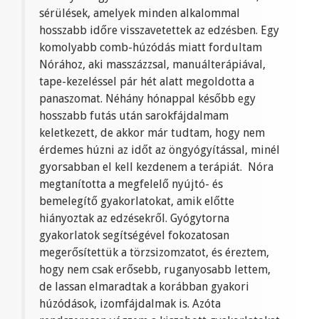
sérülések, amelyek minden alkalommal
hosszabb időre visszavetettek az edzésben. Egy
komolyabb comb-húzódás miatt fordultam
Nórához, aki masszázzsal, manuálterápiával,
tape-kezeléssel pár hét alatt megoldotta a
panaszomat. Néhány hónappal később egy
hosszabb futás után sarokfájdalmam
keletkezett, de akkor már tudtam, hogy nem
érdemes húzni az időt az öngyógyítással, minél
gyorsabban el kell kezdenem a terápiát. Nóra
megtanította a megfelelő nyújtó- és
bemelegítő gyakorlatokat, amik előtte
hiányoztak az edzésekről. Gyógytorna
gyakorlatok segítségével fokozatosan
megerősítettük a törzsizomzatot, és éreztem,
hogy nem csak erősebb, ruganyosabb lettem,
de lassan elmaradtak a korábban gyakori
húzódások, izomfájdalmak is. Azóta