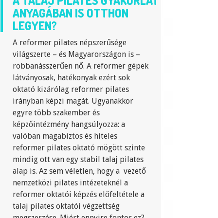
A TALAJ PILATES GYAKORLAT
ANYAGÁBAN IS OTTHON
LEGYEN?
A reformer pilates népszerűsége
világszerte – és Magyarországon is –
robbanásszerűen nő. A reformer gépek
látványosak, hatékonyak ezért sok
oktató kizárólag reformer pilates
irányban képzi magát. Ugyanakkor
egyre több szakember és
képzőintézmény hangsúlyozza: a
valóban magabiztos és hiteles
reformer pilates oktató mögött szinte
mindig ott van egy stabil talaj pilates
alap is. Az sem véletlen, hogy a vezető
nemzetközi pilates intézeteknél a
reformer oktatói képzés előfeltétele a
talaj pilates oktatói végzettség
megszerzése. Miért ennyire fontos ez?