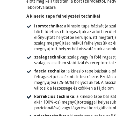
előtt meg kell tisztítani a bőrt (zsíradéktól, ned
leborotválására.
A kinesio tape felhelyezési technikái
izomtechnika:
a kinesio tape bázisát (a sz
bőrfelülethez) felragasztjuk az adott terüle
előnyújtott helyzetbe kerüljön, itt megtartja
szalag megnyújtása nélkül felhelyezzük az ér
megnyújtott helyzetből visszatérünk a seml
szalagtechnika:
szalag vagy ín fölé ragasz
szalag ez esetben stabilizál és receptorokat 
fascia technika:
a kinesio tape bázisát a p
felragasztjuk az érintett testrészre. Ezután
megnyújtva (25-50%) helyezzük fel. A fasciá
változik a feszessége és csökken a fájdalom.
korrekciós technika:
a kinesio tape bázisá
akár 100%-os) megnyújtottsággal helyezzük fe
pozícionálása) vagy lágyrészt korrigálhatunk