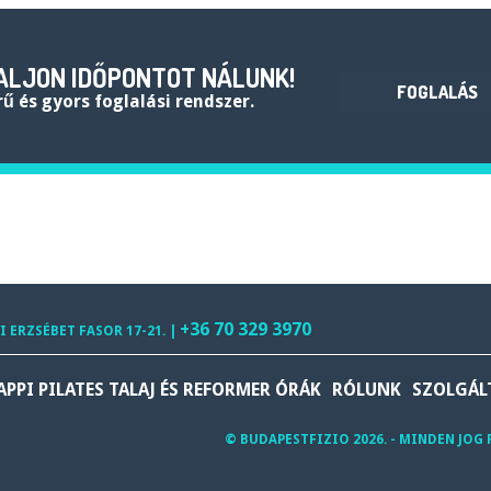
ALJON IDŐPONTOT NÁLUNK!
FOGLALÁS
rű és gyors foglalási rendszer.
+36 70 329 3970
I ERZSÉBET FASOR 17-21. |
APPI PILATES TALAJ ÉS REFORMER ÓRÁK
RÓLUNK
SZOLGÁL
© BUDAPESTFIZIO 2026. - MINDEN JOG