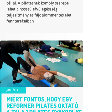
céllal. A pilatesnek komoly szerepe
lehet a hosszú távú egészség,
teljesítmény és fájdalommentes élet
fenntartásában.
január 31
MIÉRT FONTOS, HOGY EGY
REFORMER PILATES OKTATÓ