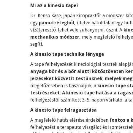
Mi az a kinesio tape?
Dr. Kenso Kase, japán kiropraktőr a módszer kife
egy
pamutrétegből,
illetve hátoldalán egy hul
vízáteresztő: lehet vele zuhanyozni, úszni. A
kine
mechanikus módszer,
mely megfelelő felhelyez
segíti.
A kinesio tape technika lényege
A tape felhelyezését kineziológiai tesztek alapj
anyag
a bőr és a bőr alatti kötőszöveten ker
jelzéseket közvetít testünknek
,
melyek megg
megelőzésében is használjuk, a
kinesio tape st
testrészeket
.
A kinesio tape hatása a ragas
felhelyezéstől számított 3-5. napon várható a ta
A kinesio tape felragasztása
A megfelelő hatás elérése érdekében
fontos a k
felhelyezést a terapeuta vizsgálat és izomtesztek