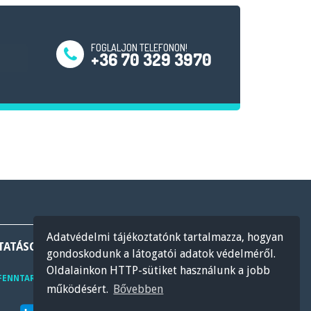
FOGLALJON TELEFONON!
+36 70 329 3970
Adatvédelmi tájékoztatónk tartalmazza, hogyan
TATÁSOK
ÁRAK
KÉPZÉSEK
BLOG
KAPCSOLAT
gondoskodunk a látogatói adatok védelméről.
Oldalainkon HTTP-sütiket használunk a jobb
ADATKEZELÉSI TÁJÉKOZTATÓ
ÁSZF
 FENNTARTVA.
működésért.
Bővebben