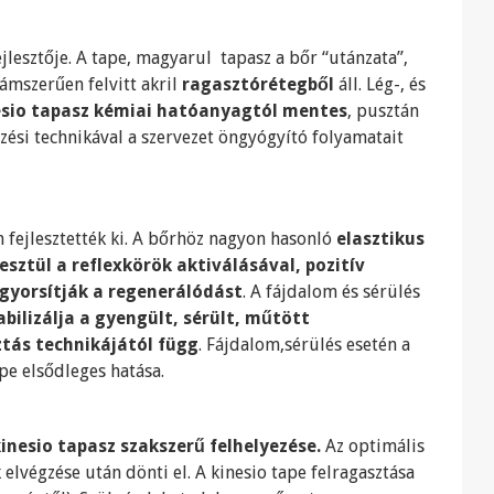
jlesztője. A tape, magyarul tapasz a bőr “utánzata”,
lámszerűen felvitt akril
ragasztórétegből
áll. Lég-, és
sio tapasz kémiai hatóanyagtól mentes
, pusztán
ési technikával a szervezet öngyógyító folyamatait
án fejlesztették ki. A bőrhöz nagyon hasonló
elasztikus
esztül a reflexkörök aktiválásával, pozitív
yorsítják a regenerálódást
. A fájdalom és sérülés
abilizálja a gyengült, sérült, műtött
ztás technikájától függ
. Fájdalom,sérülés esetén a
pe elsődleges hatása.
inesio tapasz szakszerű felhelyezése.
Az optimális
 elvégzése után dönti el. A kinesio tape felragasztása