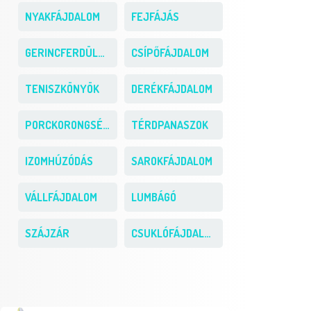
NYAKFÁJDALOM
FEJFÁJÁS
GERINCFERDÜLÉS
CSÍPŐFÁJDALOM
TENISZKÖNYÖK
DERÉKFÁJDALOM
PORCKORONGSÉRV
TÉRDPANASZOK
IZOMHÚZÓDÁS
SAROKFÁJDALOM
VÁLLFÁJDALOM
LUMBÁGÓ
SZÁJZÁR
CSUKLÓFÁJDALOM