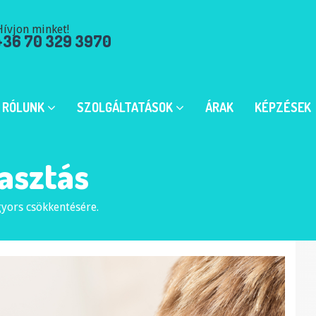
ívjon minket!
+36 70 329 3970
RÓLUNK
SZOLGÁLTATÁSOK
ÁRAK
KÉPZÉSEK
asztás
gyors csökkentésére.