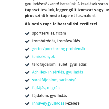
gyulladáscsökkentő hatásúak. A kezelések során 
tapaszt
teszünk,
legyengült izomzat vagy la
piros színű kinesio tape-et
használunk.
A kinesio tape felhasználási területei
sportsérülés, ficam
izomhúzódás, izomfeszülés
gerinc/porckorong problémák
teniszkönyök
térdfájdalom, ízületi gyulladás
Achilles- ín sérüés, gyulladás
sarokfájdalom, sarkantyú
fejfájás, migrén
fájdalom, gyulladás
ínhüvelygyulladás
kezelése