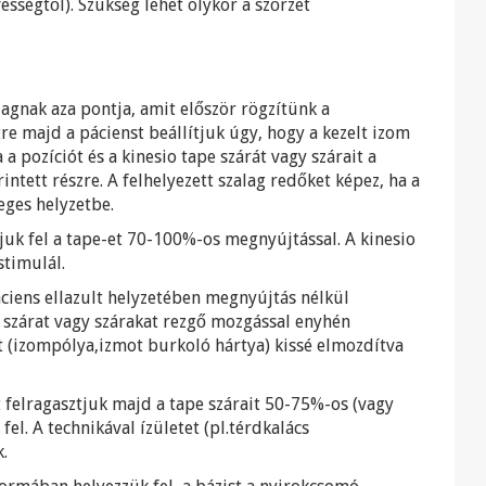
vességtől). Szükség lehet olykor a szőrzet
alagnak aza pontja, amit először rögzítünk a
tre majd a pácienst beállítjuk úgy, hogy a kezelt izom
 a pozíciót és a kinesio tape szárát vagy szárait a
intett részre. A felhelyezett szalag redőket képez, ha a
eges helyzetbe.
tjuk fel a tape-et 70-100%-os megnyújtással. A kinesio
stimulál.
áciens ellazult helyzetében megnyújtás nélkül
 a szárat vagy szárakat rezgő mozgással enyhén
t (izompólya,izmot burkoló hártya) kissé elmozdítva
t felragasztjuk majd a tape szárait 50-75%-os (vagy
l. A technikával ízületet (pl.térdkalács
.