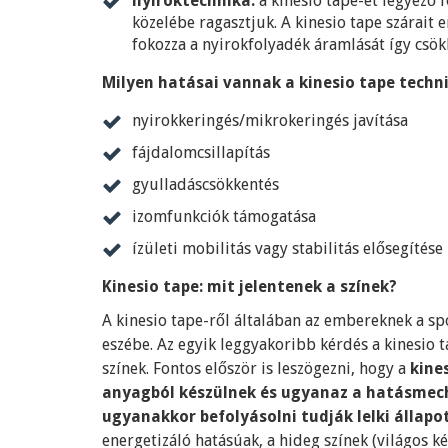
nyiroktechnika:
a kinesio tape-et legyező 
közelébe ragasztjuk. A kinesio tape szárait 
fokozza a nyirokfolyadék áramlását így csök
Milyen hatásai vannak a kinesio tape techn
nyirokkeringés/mikrokeringés javítása
fájdalomcsillapítás
gyulladáscsökkentés
izomfunkciók támogatása
ízületi mobilitás vagy stabilitás elősegítése
Kinesio tape: mit jelentenek a színek?
A kinesio tape-ről általában az embereknek a spo
eszébe. Az egyik leggyakoribb kérdés a kinesio 
színek. Fontos először is leszögezni, hogy a
kines
anyagból készülnek és ugyanaz a hatásmec
ugyanakkor befolyásolni tudják lelki állapo
energetizáló hatásúak, a hideg színek (világos ké