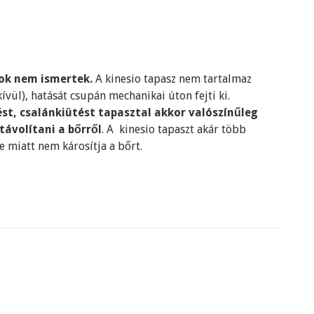
ok nem ismertek.
A kinesio tapasz nem tartalmaz
vül), hatását csupán mechanikai úton fejti ki.
st, csalánkiütést tapasztal akkor valószínűleg
 távolítani a bőrről
. A kinesio tapaszt akár több
se miatt nem károsítja a bőrt.