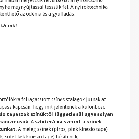
formában helyezzük fel, a bázist a nyirokcsomó
enyhe megnyújtással tesszük fel. A nyiroktechnika
kenthető az ödéma és a gyulladás.
ikának?
rtólókra felragasztott színes szalagok jutnak az
tapasz kapcsán, hogy mit jelentenek a különböző
io tapaszok színüktől függetlenül ugyanolyan
hanizmusuk.
A
színterápia szerint a színek
tunkat.
A meleg színek (piros, pink kinesio tape)
k, sötét kék kinesio tape) hűsítenek,