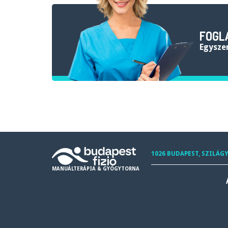
FOGL
egysze
1026 BUDAPEST, SZILÁGY
MANUÁLTERÁPIA & GYÓGYTORNA