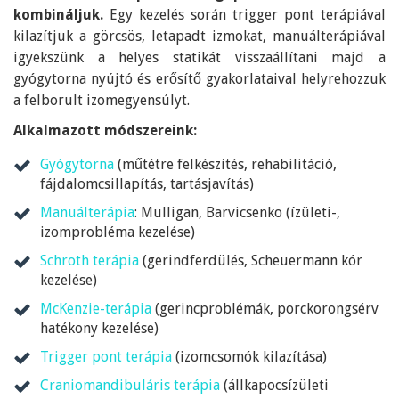
kombináljuk.
Egy kezelés során trigger pont terápiával
kilazítjuk a görcsös, letapadt izmokat, manuálterápiával
igyekszünk a helyes statikát visszaállítani majd a
gyógytorna nyújtó és erősítő gyakorlataival helyrehozzuk
a felborult izomegyensúlyt.
Alkalmazott módszereink:
Gyógytorna
(műtétre felkészítés, rehabilitáció,
fájdalomcsillapítás, tartásjavítás)
Manuálterápia
: Mulligan, Barvicsenko (ízületi-,
izomprobléma kezelése)
Schroth terápia
(gerindferdülés, Scheuermann kór
kezelése)
McKenzie-terápia
(gerincproblémák, porckorongsérv
hatékony kezelése)
Trigger pont terápia
(izomcsomók kilazítása)
Craniomandibuláris terápia
(állkapocsízületi