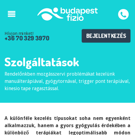
Hívjon minket!
BEJELENTKEZÉS
+36 70 329 3970
Szolgáltatások
Rendelőnkben mozgásszervi problémákat kezelünk
manuálterápiával, gyógytornával, trigger pont terápiával,
kinesio tape ragasztással.
A különféle kezelés típusokat soha nem egyenként
alkalmazzuk, hanem a gyors gyógyulás érdekében a
különböző terápiákat legoptimálisabb módon