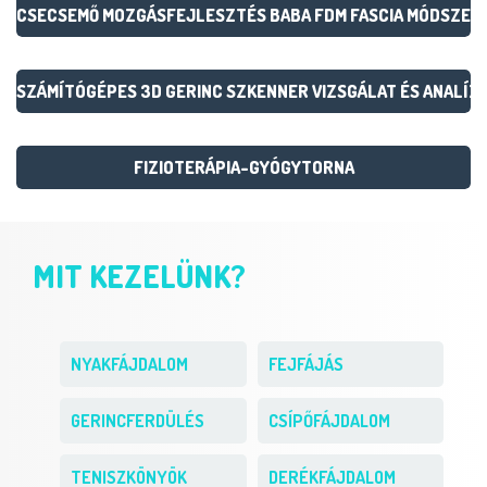
CSECSEMŐ MOZGÁSFEJLESZTÉS BABA FDM FASCIA MÓDSZER
SZÁMÍTÓGÉPES 3D GERINC SZKENNER VIZSGÁLAT ÉS ANALÍZI
FIZIOTERÁPIA-GYÓGYTORNA
MIT KEZELÜNK?
NYAKFÁJDALOM
FEJFÁJÁS
GERINCFERDÜLÉS
CSÍPŐFÁJDALOM
TENISZKÖNYÖK
DERÉKFÁJDALOM