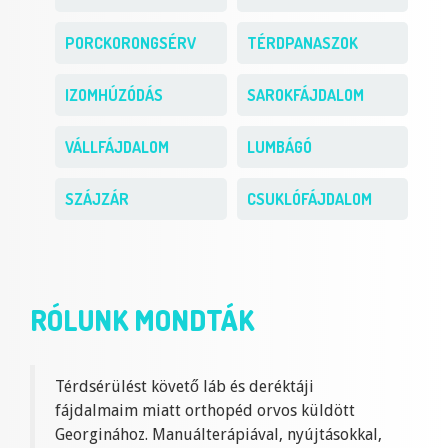
PORCKORONGSÉRV
TÉRDPANASZOK
IZOMHÚZÓDÁS
SAROKFÁJDALOM
VÁLLFÁJDALOM
LUMBÁGÓ
SZÁJZÁR
CSUKLÓFÁJDALOM
RÓLUNK MONDTÁK
Térdsérülést követő láb és deréktáji
fájdalmaim miatt orthopéd orvos küldött
Georginához. Manuálterápiával, nyújtásokkal,