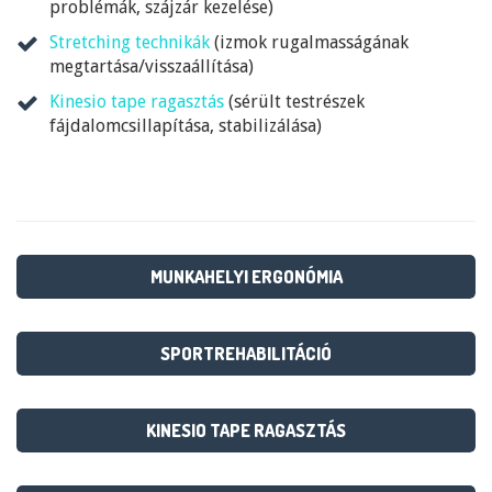
problémák, szájzár kezelése)
Stretching technikák
(izmok rugalmasságának
megtartása/visszaállítása)
Kinesio tape ragasztás
(sérült testrészek
fájdalomcsillapítása, stabilizálása)
MUNKAHELYI ERGONÓMIA
SPORTREHABILITÁCIÓ
KINESIO TAPE RAGASZTÁS