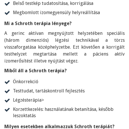
Belső testkép tudatosítása, korrigálása
Megbomlott izomegyensúly helyreállítása
Mi a Schroth terápia lényege?
A gerinc aktívan megnyújtott helyzetében speciális
(három dimenziós) légzési technikával a törzs
visszaforgatása középhelyzetbe. Ezt követően a korrigált
testhelyzet megtartása mellett a páciens aktív
izomerősítést illetve nyújtást végez.
Miből áll a Schroth terápia?
Önkorrekció
Testtudat, tartáskontroll fejlesztés
Légzésterápia>
Korzettkezelés: használatának betanítása, később
leszoktatás
Milyen esetekben alkalmazzuk Schroth terápiát?