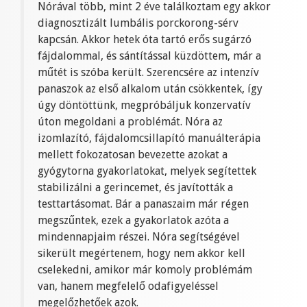
Nórával több, mint 2 éve találkoztam egy akkor
diagnosztizált lumbális porckorong-sérv
kapcsán. Akkor hetek óta tartó erős sugárzó
fájdalommal, és sántítással küzdöttem, már a
műtét is szóba került. Szerencsére az intenzív
panaszok az első alkalom után csökkentek, így
úgy döntöttünk, megpróbáljuk konzervatív
úton megoldani a problémát. Nóra az
izomlazító, fájdalomcsillapító manuálterápia
mellett fokozatosan bevezette azokat a
gyógytorna gyakorlatokat, melyek segítettek
stabilizálni a gerincemet, és javították a
testtartásomat. Bár a panaszaim már régen
megszűntek, ezek a gyakorlatok azóta a
mindennapjaim részei. Nóra segítségével
sikerült megértenem, hogy nem akkor kell
cselekedni, amikor már komoly problémám
van, hanem megfelelő odafigyeléssel
megelőzhetőek azok.