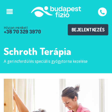
Hívjon minket!
BEJELENTKEZÉS
+36 70 329 3970
Schroth Terápia
A gerincferdülés speciális gyógytorna kezelése