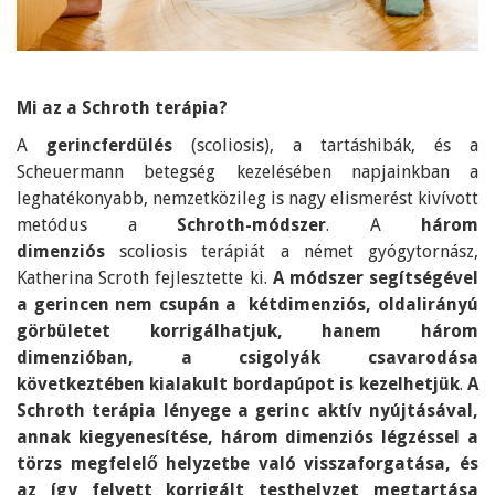
Mi az a Schroth terápia?
A
gerincferdülés
(scoliosis), a tartáshibák, és a
Scheuermann betegség kezelésében napjainkban a
leghatékonyabb, nemzetközileg is nagy elismerést kivívott
metódus a
Schroth-módszer
. A
három
dimenziós
scoliosis terápiát a német gyógytornász,
Katherina Scroth fejlesztette ki.
A módszer segítségével
a gerincen nem csupán a kétdimenziós, oldalirányú
görbületet korrigálhatjuk, hanem három
dimenzióban, a csigolyák csavarodása
következtében kialakult bordapúpot is kezelhetjük
.
A
Schroth terápia lényege a gerinc aktív nyújtásával,
annak kiegyenesítése, három dimenziós légzéssel a
törzs megfelelő helyzetbe való visszaforgatása, és
az így felvett korrigált testhelyzet megtartása