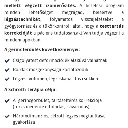
mellett végzett izomerősítés.
A kezelési program
minden lehetőséget megragad, beleértve a
légzéstechnikát
, folyamatos visszajelzéseket a
gyógytornász és a tükörkontroll által, hogy a
testtartás
korrekcióját
a páciens tudatosan,aktívan tudja végezni a
mindennapokban.
A gerincferdülés következményei:
Csigolyatest deformáció: ék alakúvá válhatnak
Bordák mozgékonysága korlátozódik
Légzési volumen, légzéskapacitás csökken
A Schroth terápia célja:
A gerincgörbület, tartáseltérés korrekciója
(törzs,medence eltolódás,csavarodás)
Háromdimenziós, célzott légzés megtanítása,
gyakorlása