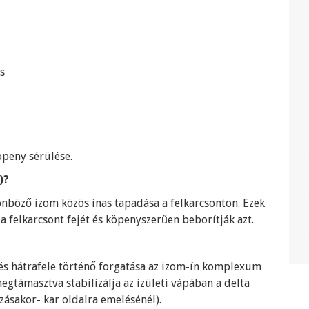
s
öpeny sérülése.
)?
nböző izom közös inas tapadása a felkarcsonton. Ezek
a felkarcsont fejét és köpenyszerűen beborítják azt.
e és hátrafele történő forgatása az izom-ín komplexum
 megtámasztva stabilizálja az ízületi vápában a delta
zásakor- kar oldalra emelésénél).