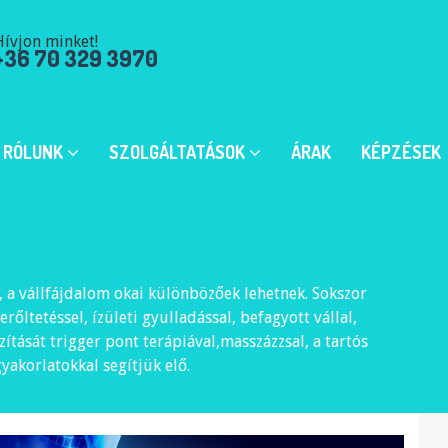
ívjon minket!
+36 70 329 3970
RÓLUNK
SZOLGÁLTATÁSOK
ÁRAK
KÉPZÉSEK
, a vállfájdalom okai különbözőek lehetnek. Sokszor
őltetéssel, ízületi gyulladással, befagyott vállal,
ítását trigger pont terápiával,masszázzsal, a tartós
yakorlatokkal segítjük elő.