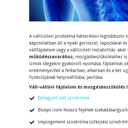
A vállízületi probléma hátterében legtöbbször
i
kapcsolatban áll a nyaki gerinccel, lapockával és
vállfájdalom vagy a vállízületi instabilitás akár 
működészavarához,
mozgásbeszűküléséhez is v
izmok idegekre gyakorolt nyomása, fájdalmat ok
eredményezhet a felkarban, alkarban és a kéz uj
funkciójának helyreállítása, javítása.
Váll-vállövi fájdalom és mozgásbeszűkülés 
Befagyott váll szindróma
Biceps izom hosszú fejének szakadása/gyul
impingement szindróma (ütközési szindróm