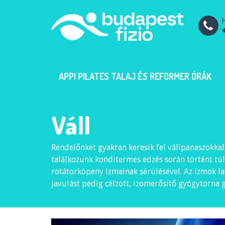
H
APPI PILATES TALAJ ÉS REFORMER ÓRÁK
Váll
Rendelőnket gyakran keresik fel vállpanaszokkal
találkozunk konditermes edzés során történt túler
rotátorköpeny izmainak sérülésével. Az izmok laz
javulást pedig célzott, izomerősítő gyógytorna g