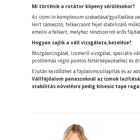
Mi történik a rotátor köpeny sérülésekor?
Az izom-ín komplexum szakadása/gyulladása vag
leírt támasztó, felkarcsont fejet stabilizáló mű
emelni a felkart, melyhez rendszerint erős fájda
Hogyan zajlik a váll vizsgálata,kezelése?
Mozgásvizsgálat, izomerő vizsgálat, speciális vá
problémás régió pontos feltérképezéséhez és dif
Ezután kezdődhet a fájdalomcsillapítás és az adot
Vállfájdalom panaszoknál az izmok lazításá
stabilitás növelésre pedig kinesio tape raga