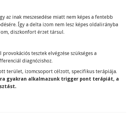
y az inak meszesedése miatt nem képes a fentebb
ködésére. Így a delta izom nem lesz képes oldalirányba
lom, diszkonfort érzet társul.
ll provokációs tesztek elvégzése szükséges a
ferenciál diagnózishoz.
t terület, izomcsoport célzott, specifikus terápiája.
ra gyakran alkalmazunk trigger pont terápiát, a
sztást.