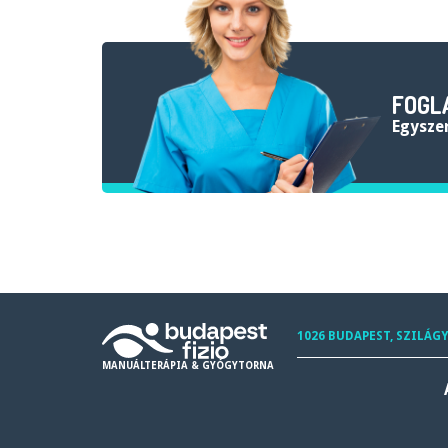
FOGL
egysze
1026 BUDAPEST, SZILÁGY
MANUÁLTERÁPIA & GYÓGYTORNA