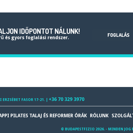
ALJON IDŐPONTOT NÁLUNK!
FOGLALÁS
rű és gyors foglalási rendszer.
+36 70 329 3970
I ERZSÉBET FASOR 17-21. |
APPI PILATES TALAJ ÉS REFORMER ÓRÁK
RÓLUNK
SZOLGÁL
© BUDAPESTFIZIO 2026. - MINDEN JOG